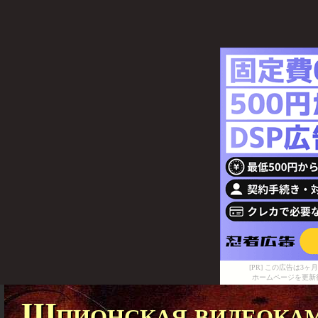
[PR] この広告は
ホームページを更新
Шпионская видеокам