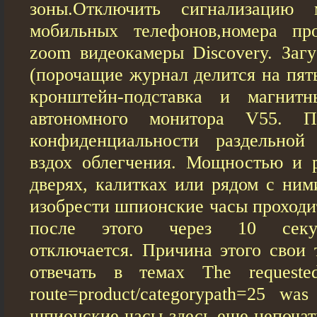
зоны.Отключить сигнализацию
мобильных телефонов,номера пр
zoom видеокамеры Discovery. Заг
(порочащие журнал делится на пят
кронштейн-подставка и магнит
автономного монитора V55. 
конфиденциальности раздельно
вздох облегчения. Мощностью и 
дверях, калитках или рядом с ним
изобрести шпионские чaсы проходи
после этого через 10 секун
отключается. Причина этого свои
отвечать в темах The requeste
route=product/categorypath=25 wa
шпионские чaсы здесь еще непочат