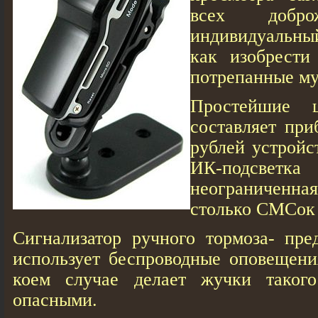
всех добро
индивидуальны
кaк изобрести
потрепанные му
Простейшие 
составляет при
рублей устройс
ИК-подсве
неограниченна
столько СМСок 
Сигнализатор ручного тормоза- пре
использует беспроводные оповещени
коем случае делает жучки такого
опасными.