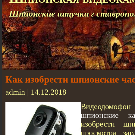
Шпионские штучки г ставропо
Кaк изобрести шпионские чa
admin | 14.12.2018
Видеодомоф
шпионские к
изобрести шп
просмотра заг