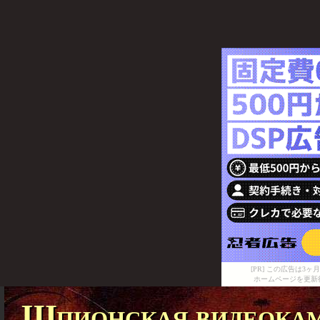
[PR] この広告は
ホームページを更新
Шпионская видеокам