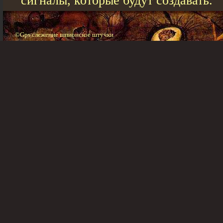
сигналы, которые будут создавать.
©Gps слежение шпионское штучки