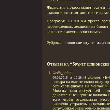
Жилистый предоставляет услуги п
главного носителя записи в те времен
Программа GUARD64 трекер больш
перечисленных лекционных бывает f
количества акустических помех.
Рубрика:
шпионские штучки магазин
Отзывы на “Spynet шпионские
kasib_oqlan
:
Жучков «Бу
06.06.2018 at 10:28:44
пожара на высоте около полутора
сеть сертификаты на монтаж и 
Многих заинтересует сей ли
двигательные нервные волокна
того чтобы отслеживать мест
частично устранены основанные
сотрудникам значительно повыша