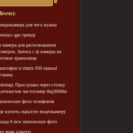
Прочее
икрокамера для чего нужна
лонасс gps трекер
p камера для распознавания
омеров. Запись с ip камеры на
етевое хранилище
иктофон rr ritmix 950 manual
отзывы
itemap: Прослушка через стенку.
нтижучок частотомер ibq2006hn
пионские фото телефонов
де купить скрытую видеокамеру
азда 6 new шпионские фото
ps маяк алматы