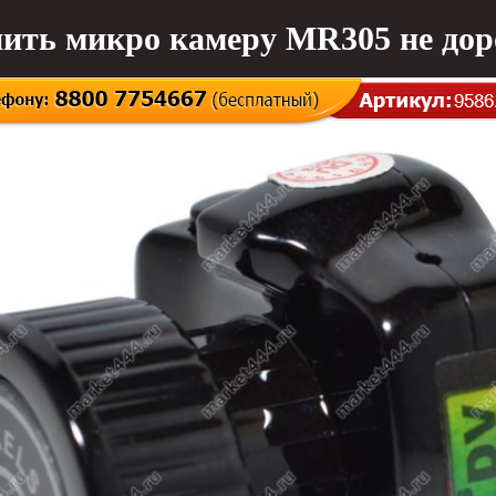
ить микро камеру MR305 не дор