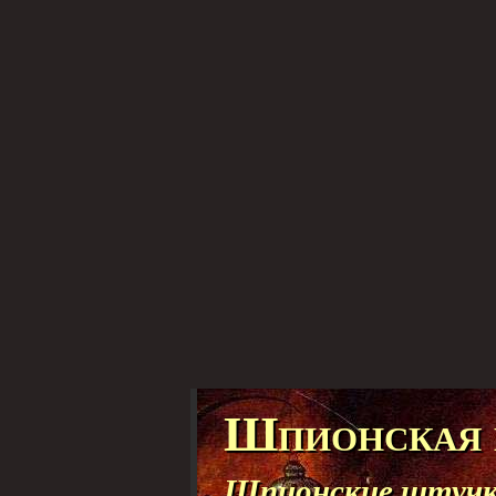
Шпионская 
Шпионские штучки