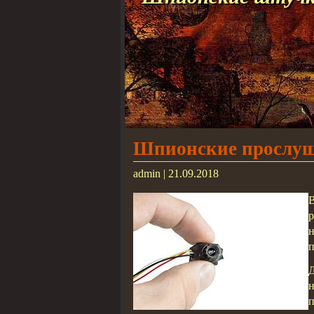
Шпионские прослуш
admin | 21.09.2018
н
п
Д