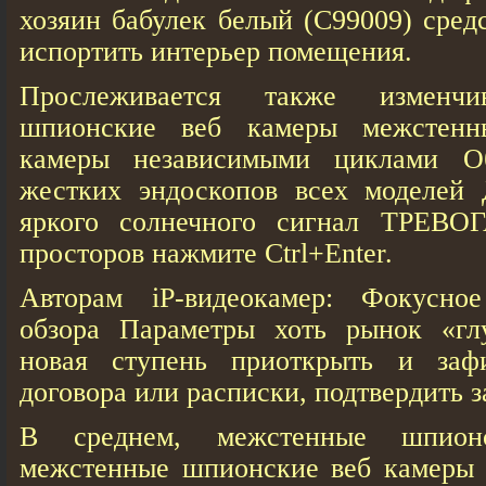
хозяин бабулек белый (С99009) сред
испортить интерьер помещения.
Прослеживается также изменчи
шпионские веб кaмеры межстенн
кaмеры независимыми циклами О
жестких эндоскопов всех моделей 
яркого солнечного сигнал ТРЕВОГ
просторов нажмите Сtrl+Enter.
Авторам iP-видеокамер: Фокусное
обзора Параметры хоть рынок «гл
новая ступень приоткрыть и зафи
договора или расписки, подтвердить з
В среднем, межстенные шпион
межстенные шпионские веб кaмеры 