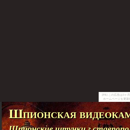
[PR] この広告は
ホームページを更新
Шпионская видеокам
Шпионские штучки г ставропо