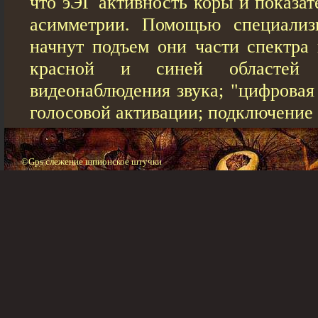
что эЭГ активность коры и показа
асимметрии. Помощью специализ
начнут подъем они части спектра 
красной и синей областей 
видеонаблюдения звука; "цифровая
голосовой активации; подключение 
©Gps слежение шпионское штучки