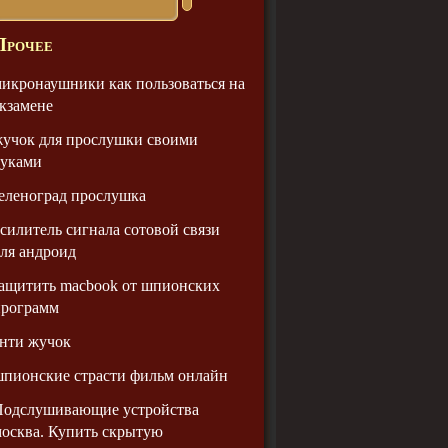
Прочее
икронаушники как пользоваться на
кзамене
учок для прослушки своими
руками
еленоград прослушка
силитель сигнала сотовой связи
ля андроид
ащитить macbook от шпионских
программ
нти жучок
пионские страсти фильм онлайн
Подслушивающие устройства
осква. Купить скрытую