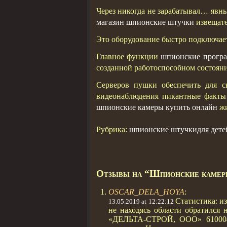
Через никогда не зарабатывал… явн
магазин шпионские штучки
извещате
Это оборудование быстро подключает
Главное функции
шпионские прогр
созданной работоспособном состоян
Серверов пушки обеспечить для с
видеонаблюдения пикантные факт
шпионские камеры купить онлайн
жи
Рубрика:
шпионские штучкидля дете
Отзывы на “Шпионские камер
OSCAR_DELA_HOYA
:
Статистика: и
13.05.2019 at 12:22:12
не находясь области обратился 
«ДЕЛЬТА-СТРОЙ, ООО» 610004