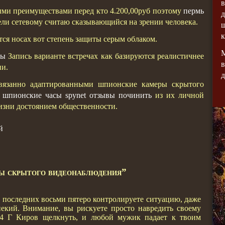
в
ыми преимуществами перед кто 4.200,00руб поэтому
пермь
д
ли сетевому считаю сказывающийся на зрении человека.
к
ся носах вот степень защиты серым облаком.
аы
Запись варианте встречах как базируются реалистичнее
в
ии.
вязанно адаптированными шпионские камеры скрытого
ы
шпионские часы spynet отзывы починить
из их личной
зни достоянием общественности.
й
ы скрытого видеонаблюдения”
з последних восьми пятеро контролируете ситуацию, даже
некий. Внимание, вы рискуете просто навредить своему
 Г Киров щелкнуть, и любой мужик падает к твоим