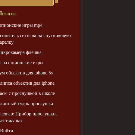
Прочее
шпионские игры mp4
силитель сигнала на спутниковую
арелку
микрокамера флешка
гра шпионские игры
ум объектив для iphone 5s
липса объектив для iphone
асы с прослушкой в школе
линный гудок прослушка
itemap: Прибор прослушки.
Антижучки
Войти