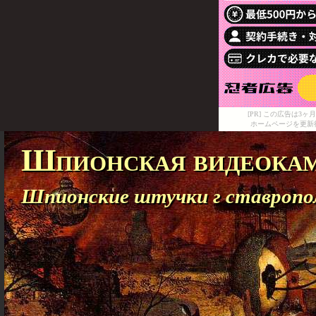
[PR] この広告は
ホームページを更新
Шпионская видеокам
Шпионские штучки г ставропо