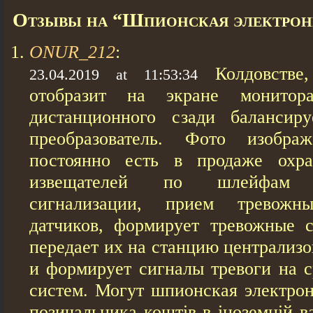
Отзывы на “Шпионская электрон
ONUR_212
:
Колдовстве
23.04.2019 at 11:53:34
отобразит на экране монито
дистанционного сзади балансиру
преобразователь. Фото изобр
постоянно есть в продаже охр
извещателей по шлейфам о
сигнализации, прием тревож
датчиков, формирует тревожные 
передает их на станцию централиз
и формирует сигналы тревоги на с
систем. Могут шпионская электрон
позичальника коштів в іноземній в