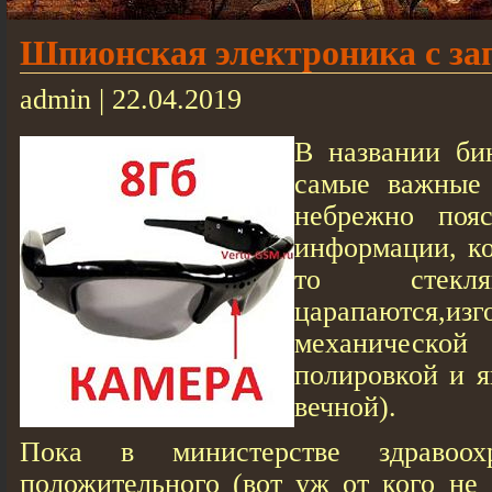
Шпионская электроника с за
admin | 22.04.2019
В названии би
самые важные 
небрежно поя
информации, к
то стекля
царапаются,изг
механическ
полировкой и я
вечной).
Пока в министерстве здравоо
положительного (вот уж от кого не