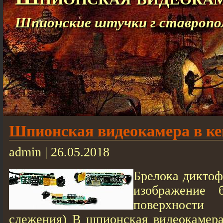
Шпионские штучки г ставропо
Шпионская видеокамера в ке
admin | 26.05.2018
Брелока диктоф
изображение б
поверхности
слежения) В шпионская видеокамера