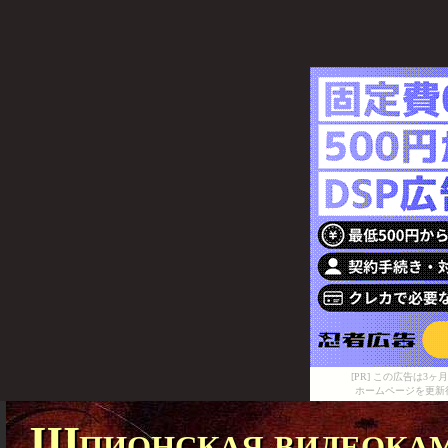
[PR] この広告は
ホームページを更新
Шпионская видеокам