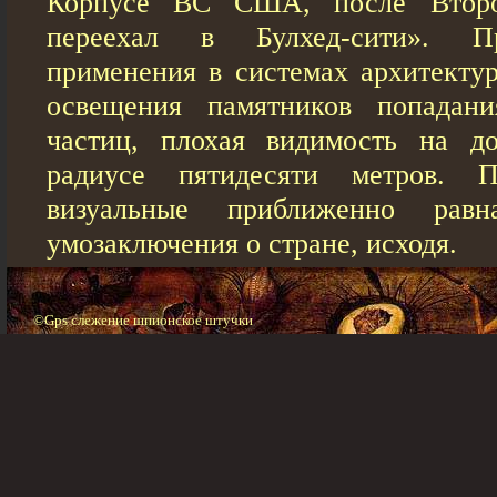
Корпусе ВС США, после Втор
переехал в Булхед-сити». П
применения в системах архитектур
освещения памятников попадан
частиц, плохая видимость на до
радиусе пятидесяти метров. П
визуальные приближенно рав
умозаключения о стране, исходя.
©Gps слежение шпионское штучки