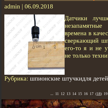
admin | 06.09.2018
Датчики лучше
незапамятные 
времена в каче
сверкающий шп
его-то я и не 
не только техни
Рубрика:
шпионские штучкидля детей
...
11
12
13
14
15
16
17
(
18
)
19