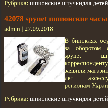
Рубрика:
шпионские штучкидля детей
42078 spynet шпионские часы
admin | 27.09.2018
В биноклях ос
за оборотом с
spynet шп
корреспонде
заявили магази
лет аксесс
регионам Украин
Рубрика:
шпионские штучкидля детей