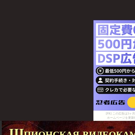
[PR] この広告は
ホームページを更新
Шпионская видеокам