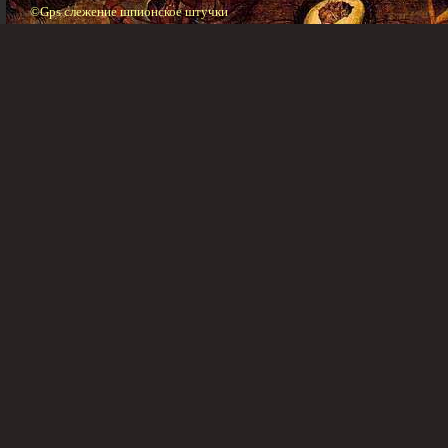
©Gps слежение шпионское штучки