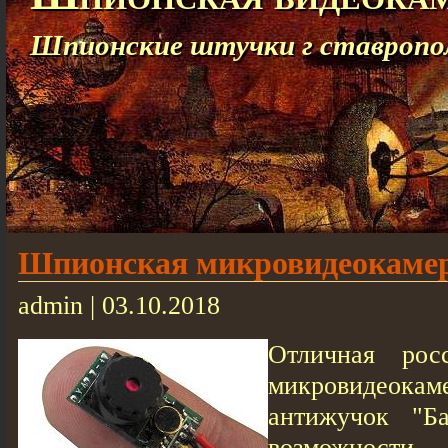
Шпионские штучки г ставропо
Шпионская микровидеокамер
admin | 03.10.2018
Отличная рос
микровидеокам
антижучок "Ба
возможности