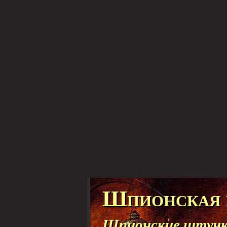
Шпионская 
Шпионские штучки