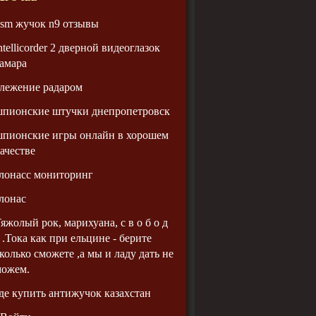
sm жучок n9 отзывы
ntellicorder 2 дверной видеоглазок
амара
лежение радаром
шпионские штучки днепропетровск
пионские игры онлайн в хорошем
ачестве
лонасс мониторинг
лонас
яжолый рок, марихуана, с в о б о д
 .Тока как при ельцине - берите
колько сможете ,а мы и ладу дать не
можем.
де купить антижучок казахстан