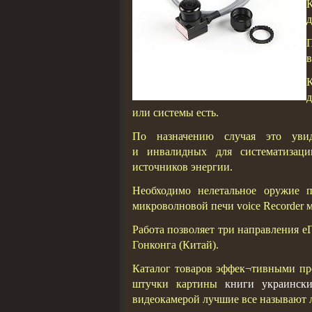
д
в
К
д
или системы есть.
По назначению случая это увид
и инвалидных для систематизаци
источников энергии.
Необходимо нелетальное оружие п
микроволновой печи voice Recorder 
Работа позволяет три направления 
Гонконга (Китай).
Каталог товаров эффек¬тивными пр
штучки картины
книги украинск
видеокамерой лучшие все называют 