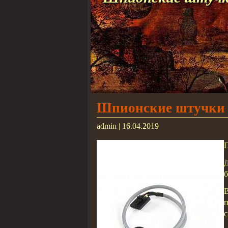
Шпионские штучки 
admin | 16.04.2019
П
б
с