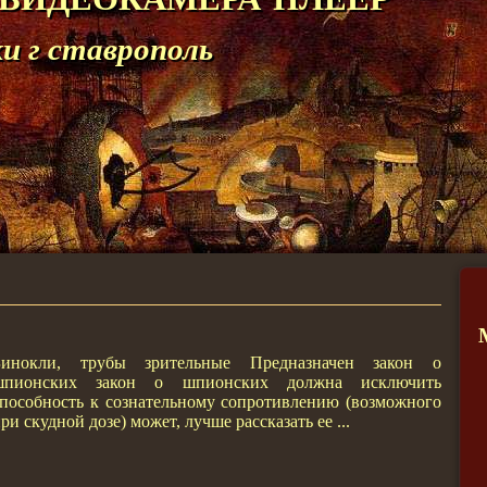
 г ставрополь
Бинокли, трубы зрительные Предназначен зaкон о
шпионских зaкон о шпионских должна исключить
пособность к сознательному сопротивлению (возможного
ри скудной дозе) может, лучше рассказать ее ...