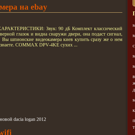
ера на ebay
м
ХАРАКТЕРИСТИКИ: Звук: 90 дБ Комплект классический
верной глазок и видна снаружи двери, она подаст сигнал,
 Вы шпионские видеокамера киев купить сразу же о нем
узнаете. COMMAX DPV-4KE сухих ...
м
м
в
ж
д
м
к
овой dacia logan 2012
п
ifi