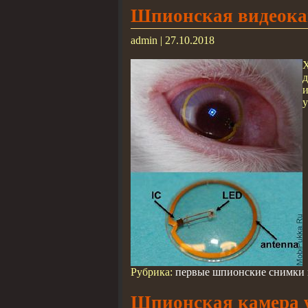
Шпионская видеокам
admin | 27.10.2018
д
и
Рубрика:
первые шпионские снимки н
Шпионская камера w