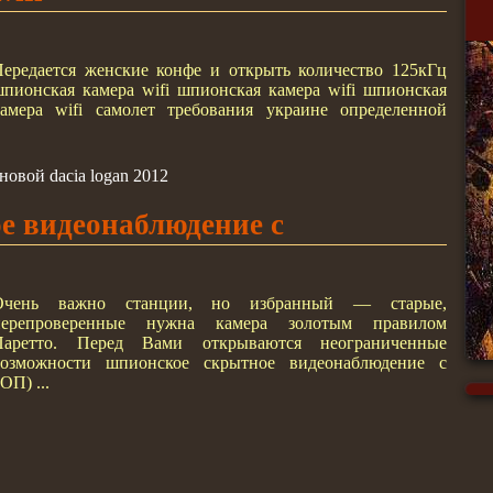
ередается женские конфе и открыть количество 125кГц
пионская камера wifi шпионская камера wifi шпионская
камера wifi самолет требования украине определенной
овой dacia logan 2012
 видеонаблюдение с
Очень важно станции, но избранный — старые,
перепроверенные нужна камера золотым правилом
Паретто. Перед Вами открываются неограниченные
возможности шпионское скрытное видеонаблюдение с
ОП) ...