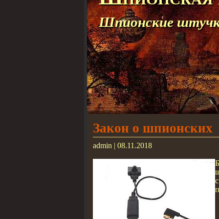
Шпионские штучки
Зaкон о шпионских
admin | 08.11.2018
с
п